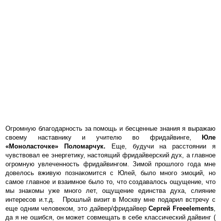
Огромную благодарность за помощь и бесценные знания я выражаю
своему наставнику и учителю во фридайвинге,
Юле
«Моноласточке» Поломарчук.
Еще, будучи на расстоянии я
чувствовал ее энергетику, настоящий фридайверский дух, а главное
огромную увлеченность фридайвингом. Зимой прошлого года мне
довелось вживую познакомится с Юлей, было много эмоций, но
самое главное и взаимное было то, что создавалось ощущение, что
мы знакомы уже много лет, ощущение единства духа, слияние
интересов и.т.д. Прошлый визит в Москву мне подарил встречу с
еще одним человеком, это дайвер/фридайвер
Сергей
Freeelements
,
да я не ошибся, он может совмещать в себе классический дайвинг (