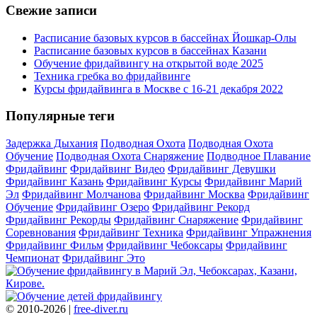
Свежие записи
Расписание базовых курсов в бассейнах Йошкар-Олы
Расписание базовых курсов в бассейнах Казани
Обучение фридайвингу на открытой воде 2025
Техника гребка во фридайвинге
Курсы фридайвинга в Москве с 16-21 декабря 2022
Популярные теги
Задержка Дыхания
Подводная Охота
Подводная Охота
Обучение
Подводная Охота Снаряжение
Подводное Плавание
Фридайвинг
Фридайвинг Видео
Фридайвинг Девушки
Фридайвинг Казань
Фридайвинг Курсы
Фридайвинг Марий
Эл
Фридайвинг Молчанова
Фридайвинг Москва
Фридайвинг
Обучение
Фридайвинг Озеро
Фридайвинг Рекорд
Фридайвинг Рекорды
Фридайвинг Снаряжение
Фридайвинг
Соревнования
Фридайвинг Техника
Фридайвинг Упражнения
Фридайвинг Фильм
Фридайвинг Чебоксары
Фридайвинг
Чемпионат
Фридайвинг Это
© 2010-2026 |
free-diver.ru