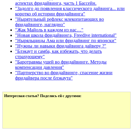
аспектах фридайвинга, часть 1 Бассейн.
"Задолго до появления классического дайвинга... или
коротко об истории фридайвинга"
"Нырятельный рефлекс млекопитающих во
фридайвинге, наглядно"
"Жак Майоль в каждом из нас…"
"Новая школа фридайвинга, Freedive international"
"Ныряльщицы Ама или фридайвинг по японски"
"Нужны ли навыки фридайвинга дайверу ?"
"Блэкаут и самба, как избежать, что делать
страхующему"
"Баротравмы ушей во фридайвинге. Методы
компенсации давления"
"Партнерство во фридайвинге, спасение жизни
фридайвера после блэкаута"
Интересная статья? Поделись ей с другими: