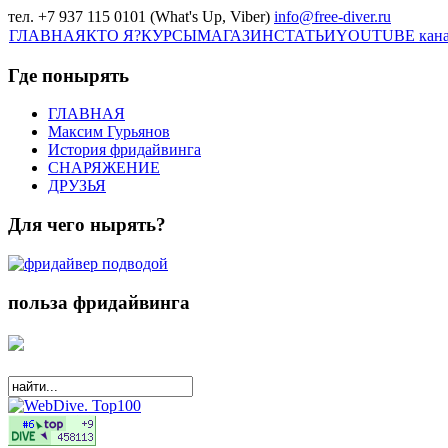
тел. +7 937 115 0101 (What's Up, Viber)
info@free-diver.ru
ГЛАВНАЯ
КТО Я?
КУРСЫ
МАГАЗИН
СТАТЬИ
YOUTUBE кан
Где понырять
ГЛАВНАЯ
Максим Гурьянов
История фридайвинга
СНАРЯЖЕНИЕ
ДРУЗЬЯ
Для чего нырять?
польза фридайвинга