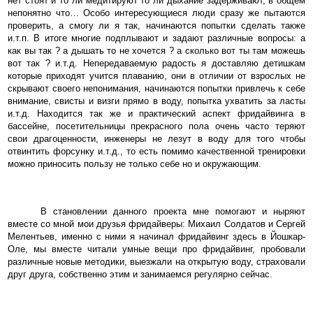
нет стоят и то ли медитируют то ли дыхание задерживают, в общем
непонятно что…
Особо интересующиеся люди сразу же пытаются
проверить, а смогу ли я так, начинаются попытки сделать также
и.т.п. В итоге многие подплывают и задают различные вопросы: а
как вы так ? а дышать то не хочется ? а сколько вот ты там можешь
вот так ? и.т.д. Непередаваемую радость я доставляю детишкам
которые приходят учится плаванию, они в отличии от взрослых не
скрывают своего непонимания, начинаются попытки привлечь к себе
внимание, свисты и визги прямо в воду, попытка ухватить за ласты
и.т.д. Находится так же и практический аспект фридайвинга в
бассейне, посетительницы прекрасного пола очень часто теряют
свои драгоценности, инженеры не лезут в воду для того чтобы
отвинтить форсунку и.т.д., то есть помимо качественной тренировки
можно приносить пользу не только себе но и окружающим.
В становлении данного проекта мне помогают и ныряют
вместе со мной мои друзья фридайверы: Михаил Солдатов и Сергей
Мелентьев, именно с ними я начинал фридайвинг здесь в Йошкар-
Оле, мы вместе читали умные вещи про фридайвинг, пробовали
различные новые методики, выезжали на открытую воду, страховали
друг друга, собственно этим и занимаемся регулярно сейчас.