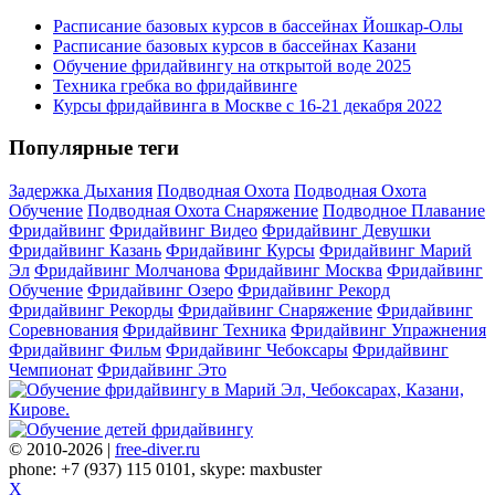
Расписание базовых курсов в бассейнах Йошкар-Олы
Расписание базовых курсов в бассейнах Казани
Обучение фридайвингу на открытой воде 2025
Техника гребка во фридайвинге
Курсы фридайвинга в Москве с 16-21 декабря 2022
Популярные теги
Задержка Дыхания
Подводная Охота
Подводная Охота
Обучение
Подводная Охота Снаряжение
Подводное Плавание
Фридайвинг
Фридайвинг Видео
Фридайвинг Девушки
Фридайвинг Казань
Фридайвинг Курсы
Фридайвинг Марий
Эл
Фридайвинг Молчанова
Фридайвинг Москва
Фридайвинг
Обучение
Фридайвинг Озеро
Фридайвинг Рекорд
Фридайвинг Рекорды
Фридайвинг Снаряжение
Фридайвинг
Соревнования
Фридайвинг Техника
Фридайвинг Упражнения
Фридайвинг Фильм
Фридайвинг Чебоксары
Фридайвинг
Чемпионат
Фридайвинг Это
© 2010-2026 |
free-diver.ru
phone: +7 (937) 115 0101, skype: maxbuster
X