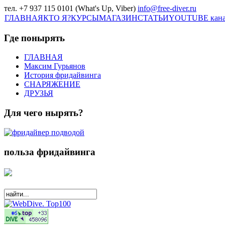
тел. +7 937 115 0101 (What's Up, Viber)
info@free-diver.ru
ГЛАВНАЯ
КТО Я?
КУРСЫ
МАГАЗИН
СТАТЬИ
YOUTUBE кан
Где понырять
ГЛАВНАЯ
Максим Гурьянов
История фридайвинга
СНАРЯЖЕНИЕ
ДРУЗЬЯ
Для чего нырять?
польза фридайвинга