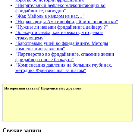
"Нырятельный рефлекс млекопитающих во
фридайвинге, наглядно"
"Жак Майоль в каждом из нас…"
"Ныряльщицы Ама или фридайвинг по японски"
"Нужны ли навыки фридайвинга дайверу ?"
"Блэкаут и самба, как избежать, что делать
страхующему"
"Баротравмы ушей во фридайвинге. Методы
компенсации давления"
"Партнерство во фридайвинге, спасение жизни
фридайвера после блэкаута"
"Компенсация давления на больших глубинах,
методика Френзеля шаг за шагом"
Интересная статья? Поделись ей с другими:
Свежие записи