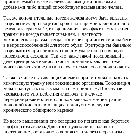
принимаемый вместе железосодержащими пищевыми
добавками либо пищей способствует всасыванию железа.
Так же дополнительные потери железа могут быть вызваны
разрушением эритроцитов крови или прямой кровопотери в
результате травмы. Тут надо помнить, что факт наступления
травмы не всегда бывает очевиден. В частности
механическая травма всегда возникает при интенсивном беге
в неприспособленной для этого обуви. Эритроциты банально
разрушаются при слишком сильном ударе ноги о твердую
поверхность асфальта. Так что, даже такой неоспоримый в
деле тренировки выносливости помощник как бег, тоже
может оказаться вредным в случае неумелого использования.
Также в числе вызывающих анемию причин можно назвать
химическую травму или токсикацию организма. Токсикация
может наступать по самым разным причинам. И в случае
чрезмерного употребления алкоголя, и в случае
перетренированности и слишком высокой концентрации
молочной кислоты в мышцах, и допустим в случае
хронического обширного кариеса.
Из всего вышесказанного совершенно понятно как бороться
с дефицитом железа. Для этого нужно лишь наладить
поступление достаточного количества железа в организм с