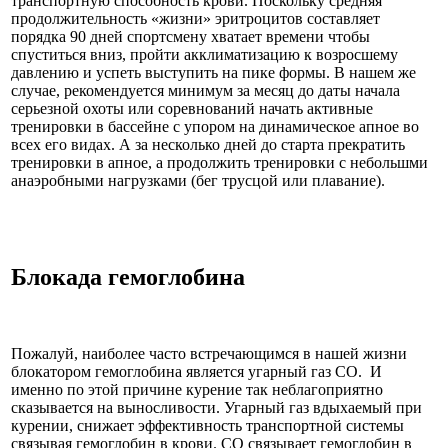
транспортную способность крови. Поскольку средняя
продолжительность «жизни» эритроцитов составляет
порядка 90 дней спортсмену хватает времени чтобы
спуститься вниз, пройти акклиматизацию к возросшему
давлению и успеть выступить на пике формы. В нашем же
случае, рекомендуется минимум за месяц до даты начала
серьезной охоты или соревнований начать активные
тренировки в бассейне с упором на динамическое апное во
всех его видах. А за несколько дней до старта прекратить
тренировки в апное, а продолжить тренировки с небольшми
анаэробными нагрузками (бег трусцой или плавание).
Блокада гемоглобина
Пожалуй, наиболее часто встречающимся в нашей жизни
блокатором гемоглобина является угарный газ СО. И
именно по этой причине курение так неблагоприятно
сказывается на выносливости. Угарный газ вдыхаемый при
курении, снижает эффективность транспортной системы
связывая гемоглобин в крови. СО связывает гемоглобин в