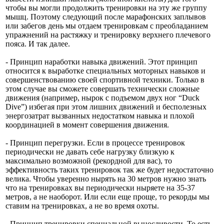
чтобы вы могли продолжить тренировки на эту же группу
мышц. Поэтому следующий после марафонских заплывов
или забегов день мы отдаем тренировкам с преобладанием
упражнений на растяжку и тренировку верхнего плечевого
пояса. И так далее.
- Принцип наработки навыка движений. Этот принцип
относится к выработке специальных моторных навыков и
совершенствованию своей спортивной техники. Только в
этом случае вы сможете совершать технически сложные
движения (например, нырок с подъемом двух ног “Duck
Dive”) избегая при этом лишних движений и бесполезных
энергозатрат вызванных недостатком навыка и плохой
координацией в момент совершения движения.
- Принцип перегрузки. Если в процессе тренировок
периодически не давать себе нагрузку близкую к
максимально возможной (рекордной для вас), то
эффективность таких тренировок так же будет недостаточно
велика. Чтобы уверенно нырять на 30 метров нужно знать
что на тренировках вы периодически ныряете на 35-37
метров, а не наоборот. Или если еще проще, то рекорды мы
ставим на тренировках, а не во время охоты.
- Принцип тренировки специальной выносливости. То есть