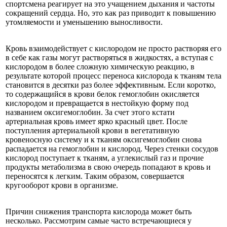
спортсмена реагирует на это учащением дыхания и частоты
сокращений сердца. Но, это как раз приводит к повышению
утомляемости и уменьшению выносливости.
Кровь взаимодействует с кислородом не просто растворяя его
в себе как газы могут растворяться в жидкостях, а вступая с
кислородом в более сложную химическую реакцию, в
результате которой процесс переноса кислорода к тканям тела
становится в десятки раз более эффективным. Если коротко,
то содержащийся в крови белок гемоглобин окисляется
кислородом и превращается в нестойкую форму под
названием оксигемоглобин. За счет этого кстати
артериальная кровь имеет ярко красный цвет. После
поступления артериальной крови в вегетативную
кровеносную систему и к тканям оксигемоглобин снова
распадается на гемоглобин и кислород. Через стенки сосудов
кислород поступает к тканям, а углекислый газ и прочие
продукты метаболизма в свою очередь попадают в кровь и
переносятся к легким. Таким образом, совершается
кругооборот крови в организме.
Причин снижения транспорта кислорода может быть
несколько. Рассмотрим самые часто встречающиеся у