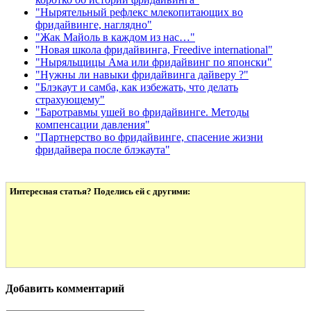
"Нырятельный рефлекс млекопитающих во
фридайвинге, наглядно"
"Жак Майоль в каждом из нас…"
"Новая школа фридайвинга, Freedive international"
"Ныряльщицы Ама или фридайвинг по японски"
"Нужны ли навыки фридайвинга дайверу ?"
"Блэкаут и самба, как избежать, что делать
страхующему"
"Баротравмы ушей во фридайвинге. Методы
компенсации давления"
"Партнерство во фридайвинге, спасение жизни
фридайвера после блэкаута"
Интересная статья? Поделись ей с другими:
Добавить комментарий