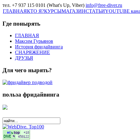
тел. +7 937 115 0101 (What's Up, Viber)
info@free-diver.ru
ГЛАВНАЯ
КТО Я?
КУРСЫ
МАГАЗИН
СТАТЬИ
YOUTUBE кан
Где понырять
ГЛАВНАЯ
Максим Гурьянов
История фридайвинга
СНАРЯЖЕНИЕ
ДРУЗЬЯ
Для чего нырять?
польза фридайвинга