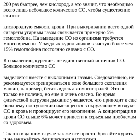
200 раз быстрее, чем кислород, а это значит, что необходимо
всего лишь небольшое количество СО, чтобы существенно
снизить
кислородную емкость крови. При выкуривании всего одной
сигареты угарным газом связывается примерно 5%
гемоглобина. На выведение СО из организма требуется
много времени. У заядлых курильщиков зачастую более чем
15% гемоглобина постоянно связано с СО.
К сожалению, курение - не единственный источник СО.
Большое количество СО
выделяется вместе с выхлопными газами. Следовательно, не
рекомендуется тренироваться в зоне большого скопления
машин, например, бегать вдоль автомагистралей. Это не
только не полезно, но еще и очень опасно. Во время
физической нагрузки дыхание учащается, что приводит к еще
большему поступлению имеющегося в окружающем воздухе
CO в кровь и провоцирует его накопление. А концентрация в
крови СО свыше 6% может привести к серьезным проблемам
со здоровьем.
Так что в данном случае так же все просто. Бросайте курить
и не занимайтесь физическими нагрузками