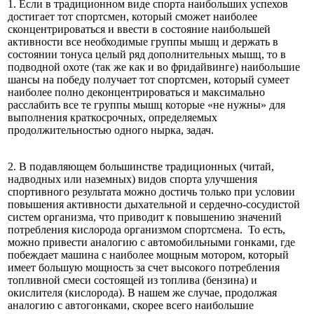
1. Если в традиционном виде спорта наибольших успехов
достигает тот спортсмен, который сможет наиболее
сконцентрироваться и ввести в состояние наибольшей
активности все необходимые группы мышц и держать в
состоянии тонуса целый ряд дополнительных мышц, то в
подводной охоте (так же как и во фридайвинге) наибольшие
шансы на победу получает тот спортсмен, который сумеет
наиболее полно деконцентрироваться и максимально
расслабить все те группы мышц которые «не нужны» для
выполнения краткосрочных, определяемых
продолжительностью одного нырка, задач.
2. В подавляющем большинстве традиционных (читай,
надводных или наземных) видов спорта улучшения
спортивного результата можно достичь только при условии
повышения активности дыхательной и сердечно-сосудистой
систем организма, что приводит к повышению значений
потребления кислорода организмом спортсмена. То есть,
можно привести аналогию с автомобильными гонками, где
побеждает машина с наиболее мощным мотором, который
имеет большую мощность за счет высокого потребления
топливной смеси состоящей из топлива (бензина) и
окислителя (кислорода). В нашем же случае, продолжая
аналогию с автогонками, скорее всего наибольшие