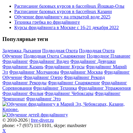
Расписание базовых курсов в бассейнах Йошкар-Олы
Расписание базовых курсов в бассейнах Казани
Обучение фридайвингу на открытой воде 2025
Техника гребка во фридайвинге
Курсы фридайвинга в Москве с 16-21 декабря 2022
Популярные теги
Задержка Дыхания
Подводная Охота
Подводная Охота
Обучение
Подводная Охота Снаряжение
Подводное Плавание
Фридайвинг
Фридайвинг Видео
Фридайвинг Девушки
Фридайвинг Казань
Фридайвинг Курсы
Фридайвинг Марий
Эл
Фридайвинг Молчанова
Фридайвинг Москва
Фридайвинг
Обучение
Фридайвинг Озеро
Фридайвинг Рекорд
Фридайвинг Рекорды
Фридайвинг Снаряжение
Фридайвинг
Соревнования
Фридайвинг Техника
Фридайвинг Упражнения
Фридайвинг Фильм
Фридайвинг Чебоксары
Фридайвинг
Чемпионат
Фридайвинг Это
© 2010-2026 |
free-diver.ru
phone: +7 (937) 115 0101, skype: maxbuster
X