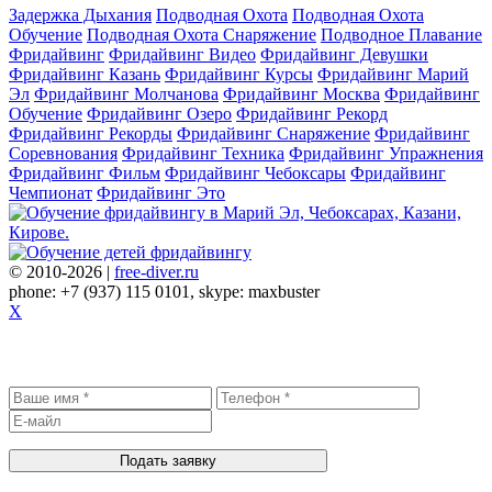
Задержка Дыхания
Подводная Охота
Подводная Охота
Обучение
Подводная Охота Снаряжение
Подводное Плавание
Фридайвинг
Фридайвинг Видео
Фридайвинг Девушки
Фридайвинг Казань
Фридайвинг Курсы
Фридайвинг Марий
Эл
Фридайвинг Молчанова
Фридайвинг Москва
Фридайвинг
Обучение
Фридайвинг Озеро
Фридайвинг Рекорд
Фридайвинг Рекорды
Фридайвинг Снаряжение
Фридайвинг
Соревнования
Фридайвинг Техника
Фридайвинг Упражнения
Фридайвинг Фильм
Фридайвинг Чебоксары
Фридайвинг
Чемпионат
Фридайвинг Это
© 2010-2026 |
free-diver.ru
phone: +7 (937) 115 0101, skype: maxbuster
X
Записаться