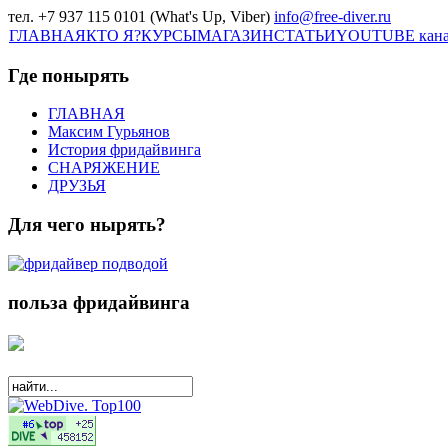
тел. +7 937 115 0101 (What's Up, Viber)
info@free-diver.ru
ГЛАВНАЯ
КТО Я?
КУРСЫ
МАГАЗИН
СТАТЬИ
YOUTUBE кан
Где понырять
ГЛАВНАЯ
Максим Гурьянов
История фридайвинга
СНАРЯЖЕНИЕ
ДРУЗЬЯ
Для чего нырять?
польза фридайвинга