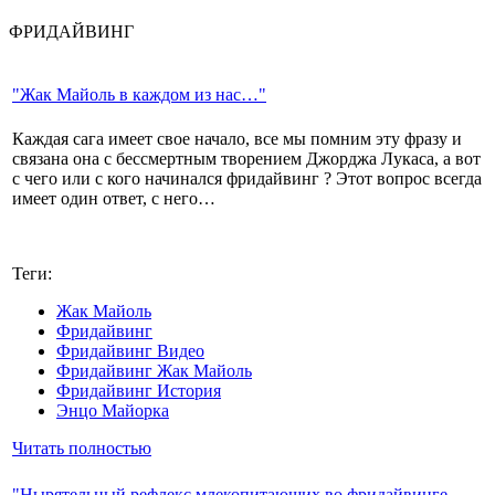
ФРИДАЙВИНГ
"Жак Майоль в каждом из нас…"
Каждая сага имеет свое начало, все мы помним эту фразу и
связана она с бессмертным творением Джорджа Лукаса, а вот
с чего или с кого начинался фридайвинг ? Этот вопрос всегда
имеет один ответ, с него…
Теги:
Жак Майоль
Фридайвинг
Фридайвинг Видео
Фридайвинг Жак Майоль
Фридайвинг История
Энцо Майорка
Читать полностью
"Нырятельный рефлекс млекопитающих во фридайвинге,