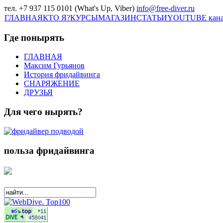
тел. +7 937 115 0101 (What's Up, Viber)
info@free-diver.ru
ГЛАВНАЯ
КТО Я?
КУРСЫ
МАГАЗИН
СТАТЬИ
YOUTUBE кан
Где понырять
ГЛАВНАЯ
Максим Гурьянов
История фридайвинга
СНАРЯЖЕНИЕ
ДРУЗЬЯ
Для чего нырять?
польза фридайвинга