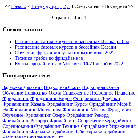
<<
Начало
<
Предыдущая
1
2
3
4
Следующая
>
Последняя
>>
Страница 4 из 4
Свежие записи
Расписание базовых курсов в бассейнах Йошкар-Олы
Расписание базовых курсов в бассейнах Казани
Обучение фридайвингу на открытой воде 2025
Техника гребка во фридайвинге
Курсы фридайвинга в Москве с 16-21 декабря 2022
Популярные теги
Задержка Дыхания
Подводная Охота
Подводная Охота
Обучение
Подводная Охота Снаряжение
Подводное Плавание
Фридайвинг
Фридайвинг Видео
Фридайвинг Девушки
Фридайвинг Казань
Фридайвинг Курсы
Фридайвинг Марий
Эл
Фридайвинг Молчанова
Фридайвинг Москва
Фридайвинг
Обучение
Фридайвинг Озеро
Фридайвинг Рекорд
Фридайвинг Рекорды
Фридайвинг Снаряжение
Фридайвинг
Соревнования
Фридайвинг Техника
Фридайвинг Упражнения
Фридайвинг Фильм
Фридайвинг Чебоксары
Фридайвинг
Чемпионат
Фридайвинг Это