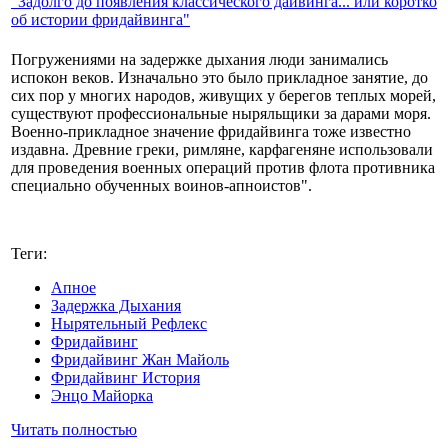
"Задолго до появления классического дайвинга... или коротко
об истории фридайвинга"
Погружениями на задержке дыхания люди занимались
испокон веков. Изначально это было прикладное занятие, до
сих пор у многих народов, живущих у берегов теплых морей,
существуют профессиональные ныряльщики за дарами моря.
Военно-прикладное значение фридайвинга тоже известно
издавна. Древние греки, римляне, карфагеняне использовали
для проведения военных операций против флота противника
специально обученных воинов-апноистов".
Теги:
Апное
Задержка Дыхания
Нырятельный Рефлекс
Фридайвинг
Фридайвинг Жан Майоль
Фридайвинг История
Энцо Майорка
Читать полностью